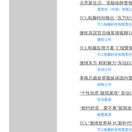
点亮新生活，张杨徐静蕾
爱普生（中国）有限
TCL电脑特别推出 “百万纪
TCL电脑科技有限责
微软高层官员做客搜狐聊Tabl
微软公司 2
TCL电脑应用方案 汇报暨
TCL电脑科技有限责
激情东方 精彩魅力"东信EG
东信公司 2
美格总裁俞翠薇纵谈国内
美格公司 2
"个性创意 随我展现" 首信
首信集团 2
"相约舒淇，爱不离"新闻
银鹭集团 2
TCL"激情世界杯 PC新时
TCL电脑科技有限责