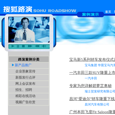
宝马新5系列轿车发布仪式
新产品推广
宝马集团 华晨宝马汽车
企业形象宣传
一汽丰田三款SUV隆重上
新股发行点评
一汽丰田 2
网上会议发布
专家为您详解碧萝芷奥秘
招生、招聘
瑞士贺发研究有限公
精彩在线活动
昌河"爱迪尔"轿车隆重下
视频广告欣赏
昌河汽车有限公司
广州本田飞度Fit Saloon