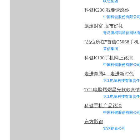
联想集团 2
科健K200 我要诱惑你
中国科健股份有限公
滚滚财富 股市好礼
青岛澳柯玛通信网络有
"品位所在"首信C5068手机
首信集团 2
科健K100手机网上路演
中国科健股份有限公
走进奔腾4，走进新时代
TCL电脑科技有限责
TCL电脑熠熠星光款款真情
TCL电脑科技有限责
科健手机产品路演
中国科健股份有限
东方影都
实达铭泰公司 