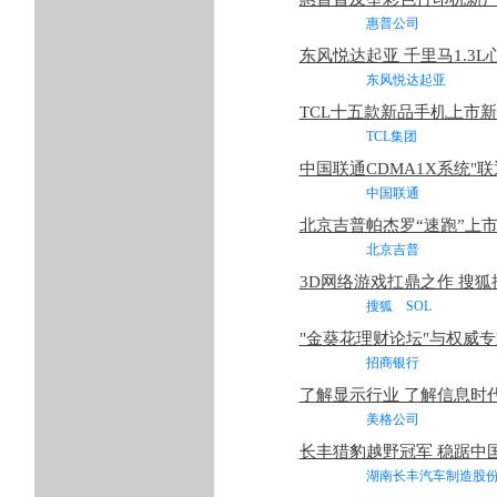
惠普公司 2
东风悦达起亚 千里马1.3L
东风悦达起亚 
TCL十五款新品手机上市
TCL集团 
中国联通CDMA1X系统"
中国联通 2
北京吉普帕杰罗“速跑”上
北京吉普 2
3D网络游戏扛鼎之作 搜狐
搜狐 SOL
"金葵花理财论坛"与权威
招商银行 2
了解显示行业 了解信息时
美格公司 2
长丰猎豹越野冠军 稳踞中国
湖南长丰汽车制造股份有