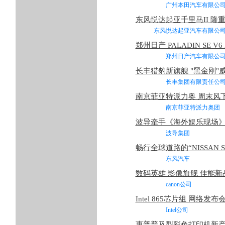
广州本田汽车有限
东风悦达起亚千里马II 隆
东风悦达起亚汽车有
郑州日产 PALADIN SE V6
郑州日产汽车有限
长丰猎豹新旗舰 "黑金刚"
长丰集团有限责任
南京菲亚特派力奥 周末风
南京菲亚特派力奥
波导牵手《海外娱乐现场》
波导集团 2
畅行全球道路的“NISSAN 
东风汽车 2
数码英雄 影像旗舰 佳能新
canon公司
Intel 865芯片组 网络发布
Intel公司
惠普普及型彩色打印机新